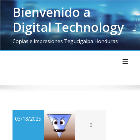
Saltar
Bienvenido a
al
contenido
Digital Technology
Copias e impresiones Tegucigalpa Honduras
Alter
03/18/2025
0