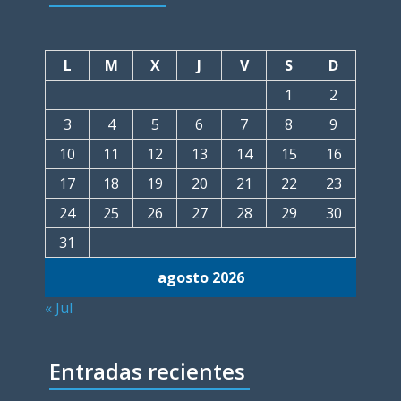
L
M
X
J
V
S
D
1
2
3
4
5
6
7
8
9
10
11
12
13
14
15
16
17
18
19
20
21
22
23
24
25
26
27
28
29
30
31
agosto 2026
« Jul
Entradas recientes