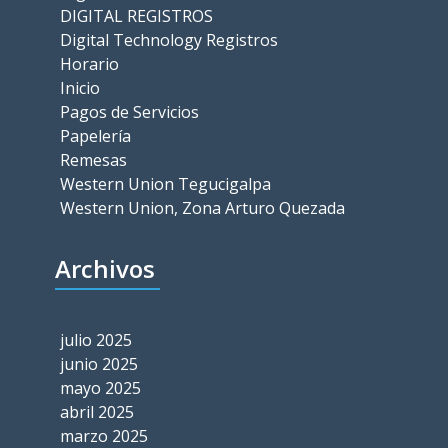
DIGITAL REGISTROS
Digital Technology Registros
Horario
Inicio
Pagos de Servicios
Papelería
Remesas
Western Union Tegucigalpa
Western Union, Zona Arturo Quezada
Archivos
julio 2025
junio 2025
mayo 2025
abril 2025
marzo 2025