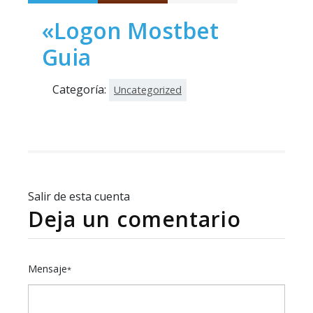
«Logon Mostbet
Guia
Categoría:
Uncategorized
Salir de esta cuenta
Deja un comentario
Mensaje
*