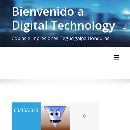
Saltar
Bienvenido a
al
contenido
Digital Technology
Copias e impresiones Tegucigalpa Honduras
Alter
03/15/2025
0