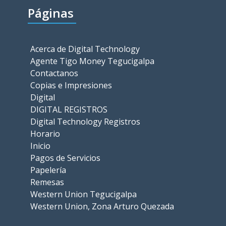
Páginas
Acerca de Digital Technology
Agente Tigo Money Tegucigalpa
Contactanos
Copias e Impresiones
Digital
DIGITAL REGISTROS
Digital Technology Registros
Horario
Inicio
Pagos de Servicios
Papelería
Remesas
Western Union Tegucigalpa
Western Union, Zona Arturo Quezada