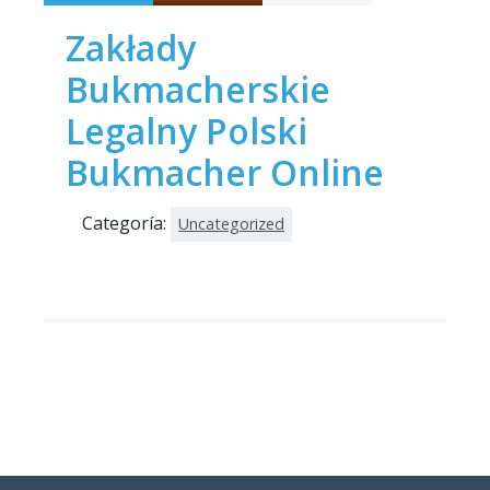
Zakłady
Bukmacherskie
Legalny Polski
Bukmacher Online
Categoría:
Uncategorized