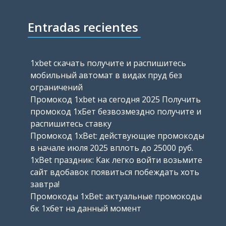
Entradas recientes
1xbet скачать получите и распишитесь
мобильный автомат в видах пруд без
ограничений
Промокод 1xbet на сегодня 2025 Получить
промокод 1хБет безвозмездно получите и
распишитесь ставку
Промокод 1xBet: действующие промокоды
в начале июля 2025 вплоть до 25000 руб.
1xBet праздник: Как легко войти возьмите
сайт вдобавок появиться побеждать хоть
завтра!
Промокоды 1xBet: актуальные промокоды
бк 1хбет на данный момент