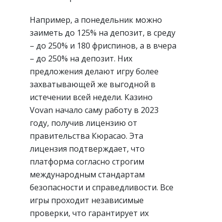
Например, а понедельник можно
заиметь до 125% на депозит, в среду
– до 250% и 180 фриспинов, а в вчера
– до 250% на депозит. Них
предложения делают игру более
захватывающей же выгодной в
истечении всей недели. Казино
Vovan начало саму работу в 2023
году, получив лицензию от
правительства Кюрасао. Эта
лицензия подтверждает, что
платформа согласно строгим
международным стандартам
безопасности и справедливости. Все
игры проходит независимые
проверки, что гарантирует их