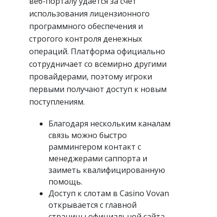
веб-порталу удается за счет
использования лицензионного
программного обеспечения и
строгого контроля денежных
операций. Платформа официально
сотрудничает со всемирно другими
провайдерами, поэтому игроки
первыми получают доступ к новым
поступлениям.
Благодаря нескольким каналам
связь можно быстро
раммингером контакт с
менеджерами саппорта и
заиметь квалифицированную
помощь.
Доступ к слотам в Casino Vovan
открывается с главной
страницы официальной сайта.