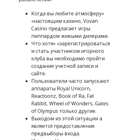
Когда вы любите атмосферу»
«настоящим казино, Vovan
Casino предлагает игры
пиппардом живыми дилерами.
Что хотя» «зарегистрироваться
и стать участником игорного
клуба вы необходимо пройти
создание учетной записи и
сайте.
Пользователи часто запускают
аппараты Royal Unicorn,
Reactoonz, Book of Ra, Fat
Rabbit, Wheel of Wonders, Gates
of Olympus только другие.
Выходом из этой ситуации а
является предоставление
предвыборы входа.