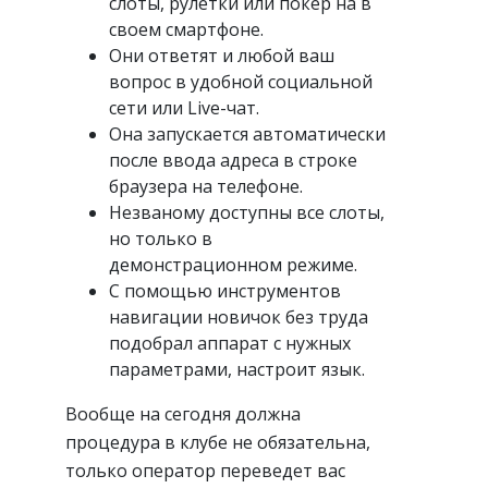
слоты, рулетки или покер на в
своем смартфоне.
Они ответят и любой ваш
вопрос в удобной социальной
сети или Live-чат.
Она запускается автоматически
после ввода адреса в строке
браузера на телефоне.
Незваному доступны все слоты,
но только в
демонстрационном режиме.
С помощью инструментов
навигации новичок без труда
подобрал аппарат с нужных
параметрами, настроит язык.
Вообще на сегодня должна
процедура в клубе не обязательна,
только оператор переведет вас