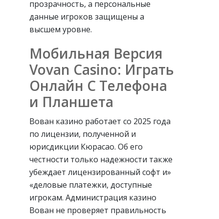
прозрачность, а персональные
данные игроков защищены а
высшем уровне.
Мобильная Версия
Vovan Casino: Играть
Онлайн С Телефона
и Планшета
Вован казино работает со 2025 года
по лицензии, полученной и
юрисдикции Кюрасао. Об его
честности только надежности также
убеждает лицензированный софт и»
«деловые платежки, доступные
игрокам. Администрация казино
Вован не проверяет правильность