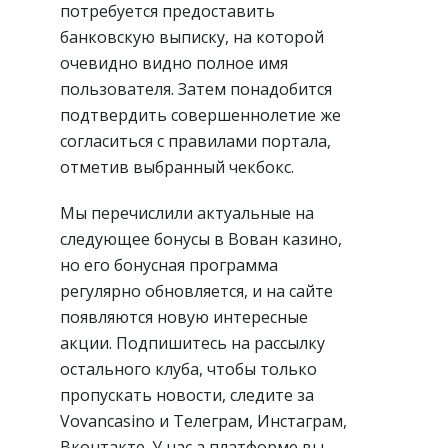
потребуется предоставить
банковскую выписку, на которой
очевидно видно полное имя
пользователя. Затем понадобится
подтвердить совершеннолетие же
согласиться с правилами портала,
отметив выбранный чекбокс.
Мы перечислили актуальные на
следующее бонусы в Вован казино,
но его бонусная программа
регулярно обновляется, и на сайте
появляются новую интересные
акции. Подпишитесь на рассылку
остального клуба, чтобы только
пропускать новости, следите за
Vovancasino и Телеграм, Инстаграм,
Вконтакте. У нас а платформе вы