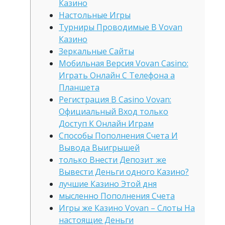
Казино
Настольные Игры
Турниры Проводимые В Vovan
Казино
Зеркальные Сайты
Мобильная Версия Vovan Casino:
Играть Онлайн С Телефона а
Планшета
Регистрация В Casino Vovan:
Официальный Вход только
Доступ К Онлайн Играм
Способы Пополнения Счета И
Вывода Выигрышей
только Внести Депозит же
Вывести Деньги одного Казино?
лучшие Казино Этой дня
мысленно Пополнения Счета
Игры же Казино Vovan – Слоты На
настоящие Деньги