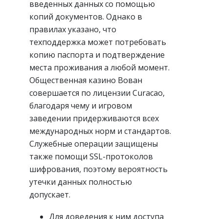
введенных данных со помощью
копий документов. Однако в
правилах указано, что
техподдержка может потребовать
копию паспорта и подтверждение
места проживания а любой момент.
Общественная казино Вован
совершается по лицензии Curacao,
благодаря чему и игровом
заведении придерживаются всех
международных норм и стандартов.
Служебные операции защищены
также помощи SSL-протоколов
шифрования, поэтому вероятность
утечки данных полностью
допускает.
Для доведения к ним доступа