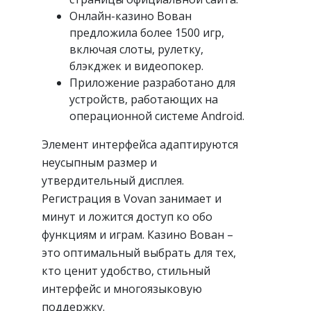
Онлайн-казино Вован
предложила более 1500 игр,
включая слоты, рулетку,
блэкджек и видеопокер.
Приложение разработано для
устройств, работающих на
операционной системе Android.
Элемент интерфейса адаптируются
неусыпным размер и
утвердительный дисплея.
Регистрация в Vovan занимает и
минут и ложится доступ ко обо
функциям и играм. Казино Вован –
это оптимальный выбрать для тех,
кто ценит удобство, стильный
интерфейс и многоязыковую
поддержку.