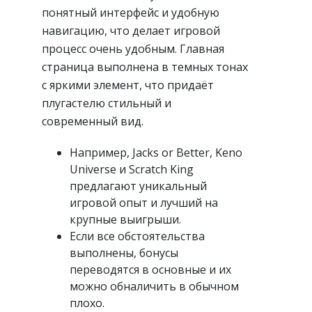
понятный интерфейс и удобную
навигацию, что делает игровой
процесс очень удобным. Главная
страница выполнена в темных тонах
с яркими элемент, что придаёт
плугастелю стильный и
современный вид.
Например, Jacks or Better, Keno
Universe и Scratch King
предлагают уникальный
игровой опыт и лучший на
крупные выигрыши.
Если все обстоятельства
выполнены, бонусы
переводятся в основные и их
можно обналичить в обычном
плохо.