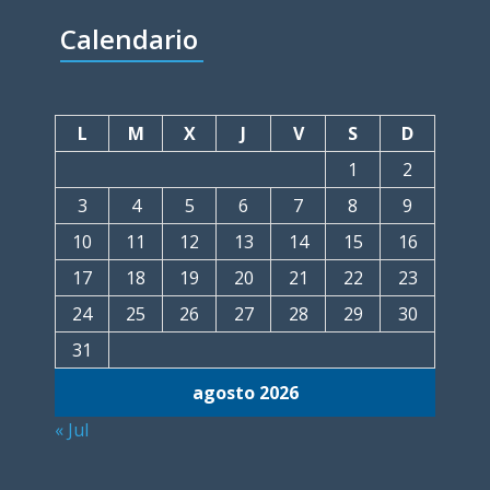
Calendario
L
M
X
J
V
S
D
1
2
3
4
5
6
7
8
9
10
11
12
13
14
15
16
17
18
19
20
21
22
23
24
25
26
27
28
29
30
31
agosto 2026
« Jul