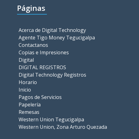
Páginas
Acerca de Digital Technology
Agente Tigo Money Tegucigalpa
Contactanos
Copias e Impresiones
Digital
DIGITAL REGISTROS
Digital Technology Registros
Horario
Inicio
Pagos de Servicios
Papelería
Remesas
Western Union Tegucigalpa
Western Union, Zona Arturo Quezada