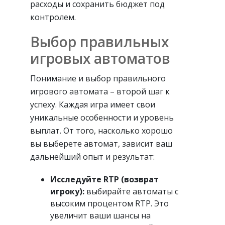
расходы и сохранить бюджет под
контролем.
Выбор правильных
игровых автоматов
Понимание и выбор правильного
игрового автомата – второй шаг к
успеху. Каждая игра имеет свои
уникальные особенности и уровень
выплат. От того, насколько хорошо
вы выберете автомат, зависит ваш
дальнейший опыт и результат:
Исследуйте RTP (возврат
игроку):
выбирайте автоматы с
высоким процентом RTP. Это
увеличит ваши шансы на