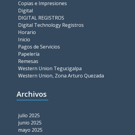
Copias e Impresiones
Digital
DIGITAL REGISTROS
Digital Technology Registros
Horario
Inicio
Pagos de Servicios
Papelería
Remesas
Western Union Tegucigalpa
Western Union, Zona Arturo Quezada
Archivos
julio 2025
junio 2025
mayo 2025