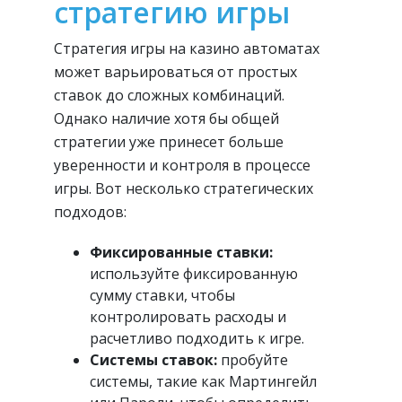
стратегию игры
Стратегия игры на казино автоматах
может варьироваться от простых
ставок до сложных комбинаций.
Однако наличие хотя бы общей
стратегии уже принесет больше
уверенности и контроля в процессе
игры. Вот несколько стратегических
подходов:
Фиксированные ставки:
используйте фиксированную
сумму ставки, чтобы
контролировать расходы и
расчетливо подходить к игре.
Системы ставок:
пробуйте
системы, такие как Мартингейл