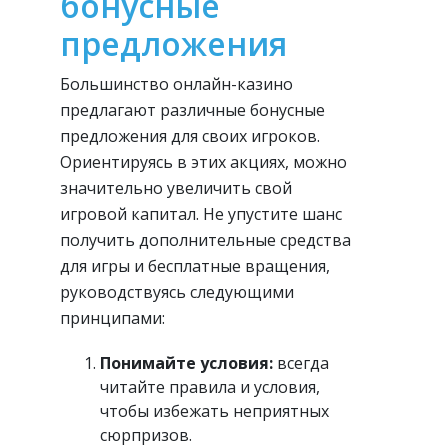
бонусные
предложения
Большинство онлайн-казино
предлагают различные бонусные
предложения для своих игроков.
Ориентируясь в этих акциях, можно
значительно увеличить свой
игровой капитал. Не упустите шанс
получить дополнительные средства
для игры и бесплатные вращения,
руководствуясь следующими
принципами:
Понимайте условия:
всегда
читайте правила и условия,
чтобы избежать неприятных
сюрпризов.