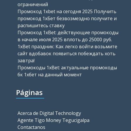
ограничений
Промокод 1xbet на сегодня 2025 Получить
промокод 1хБет безвозмездно получите и
распишитесь ставку
Промокод 1xBet: действующие промокоды
в начале июля 2025 вплоть до 25000 руб.
1xBet праздник: Как легко войти возьмите
сайт вдобавок появиться побеждать хоть
завтра!
Промокоды 1xBet: актуальные промокоды
бк 1хбет на данный момент
Páginas
Acerca de Digital Technology
Agente Tigo Money Tegucigalpa
Contactanos