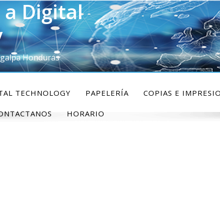
a Digital
y
igalpa Honduras
ITAL TECHNOLOGY
PAPELERÍA
COPIAS E IMPRESI
ONTACTANOS
HORARIO