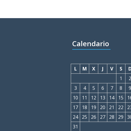
Calendario
L
M
X
J
V
S
1
3
4
5
6
7
8
10
11
12
13
14
15
1
17
18
19
20
21
22
2
24
25
26
27
28
29
3
31