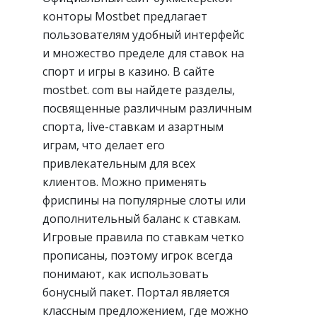
конторы Mostbet предлагает
пользователям удобный интерфейс
и множество пределе для ставок на
спорт и игры в казино. В сайте
mostbet. com вы найдете разделы,
посвященные различным различным
спорта, live-ставкам и азартным
играм, что делает его
привлекательным для всех
клиентов. Можно применять
фриспины на популярные слоты или
дополнительный баланс к ставкам.
Игровые правила по ставкам четко
прописаны, поэтому игрок всегда
понимают, как использовать
бонусный пакет. Портал является
классным предложением, где можно