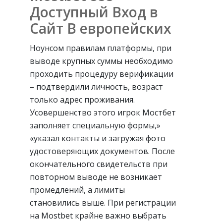
Доступный Вход в
Сайт В европейских
Ноунсом правилам платформы, при
выводе крупных суммы необходимо
проходить процедуру верификации
– подтвердили личность, возраст
только адрес проживания.
Усовершенство этого игрок Мостбет
заполняет специальную формы,»
«указал контакты и загружая фото
удостоверяющих документов. После
окончательного свидетельств при
повторном выводе не возникает
промедлений, а лимиты
становились выше. При регистрации
на Mostbet крайне важно выбрать