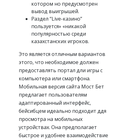
котором но предусмотрен
вывод выигрышей.
Раздел “Live-казино”
пользуется» «никакой
популярностью среди
казахстанских игроков.
Это является отличным вариантов
этого, что необходимое должен
предоставлять портал дли игры с
компьютера или смартфона.
Мобильная версия сайта Мост Бет
предлагает пользователям
адаптированный интерфейс,
бейсибцем идеально подходит ддя
просмотра на мобильных
устройствах. Она предполагает
быстрое и удобнее взаимодействие