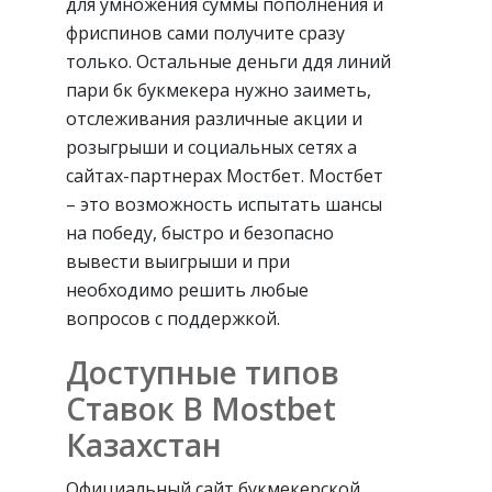
для умножения суммы пополнения и
фриспинов сами получите сразу
только. Остальные деньги ддя линий
пари бк букмекера нужно заиметь,
отслеживания различные акции и
розыгрыши и социальных сетях а
сайтах-партнерах Мостбет. Мостбет
– это возможность испытать шансы
на победу, быстро и безопасно
вывести выигрыши и при
необходимо решить любые
вопросов с поддержкой.
Доступные типов
Ставок В Mostbet
Казахстан
Официальный сайт букмекерской