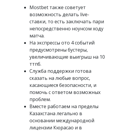
Mostbet также советует
возможность делать live-
ставки, то есть заключать пари
непосредственно ноунсом ходу
матча.
На экспрессы ото 4 событий
предусмотрены бустеры,
увеличивающие выигрыш на 10
ттпб.
Служба поддержки готова
сказать на любые вопрос,
касающиеся безопасности, и
помочь с ответом возможных
проблем.
Вместе работаем на пределы
Казахстана легально в
основании международной
лицензии Кюрасао и в