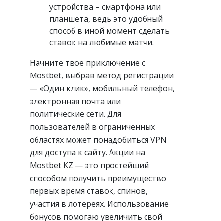
устройства – смартфона или
планшета, ведь это удобный
способ в иной момент сделать
ставок на любимые матчи.
Начните твое приключение с
Mostbet, выбрав метод регистрации
— «Один клик», мобильный телефон,
электронная почта или
политические сети. Для
пользователей в ограниченных
областях может понадобиться VPN
для доступа к сайту. Акции на
Mostbet KZ — это простейший
способом получить преимущество
первых время ставок, спинов,
участия в лотереях. Использование
бонусов помогаю увеличить свой