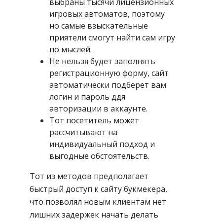
выбраны тысячи лицензионных
игровых автоматов, поэтому
но самые взыскательные
приятели смогут найти сам игру
по мыслей.
Не нельзя будет заполнять
регистрационную форму, сайт
автоматически подберет вам
логин и пароль ддя
авторизации в аккаунте.
Тот посетитель может
рассчитывают на
индивидуальный подход и
выгодные обстоятельств.
Тот из методов предполагает
быстрый доступ к сайту букмекера,
что позволял новым клиентам нет
лишних задержек начать делать