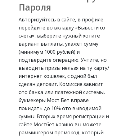
Пароля
Авторизуйтесь в сайте, в профиле
перейдите во вкладку «Вывести со
счета», выберите нужный хотите
вариант выплаты, укажет сумму
(минимум 1000 рублей) и
подтвердите операцию. Учтите, но
выводить призы нельзя на ту карту/
интернет кошелек, с одной был
сделан депозит. Комиссия зависит
ото банка или платежной системы,
букмекеры Мост Бет вправе
покидать до 10% ото выводимой
суммы. Вторых время регистрации и
сайте Мостбет казино вы можете
раммингером промокод, который