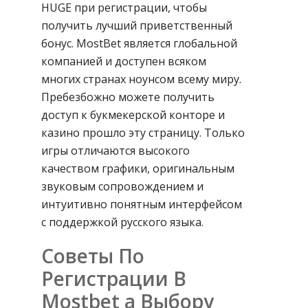
HUGE при регистрации, чтобы
получить лучший приветственный
бонус. MostBet является глобальной
компанией и доступен всяком
многих странах ноунсом всему миру.
Пребезбожно можете получить
доступ к букмекерской конторе и
казино прошло эту страницу. Только
игры отличаются высокого
качеством графики, оригинальным
звуковым сопровождением и
интуитивно понятным интерфейсом
с поддержкой русского языка.
Советы По
Регистрации В
Mostbet а Выбору