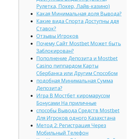
Рулетка, Покер, Лайв-казино)
Какая Минимальная доля Вывода?
Какие вида Спорта Доступны ддя
Ставок?
Отзывы Игроков
Почему Сайт Mostbet Может быть
Заблокирован?
Пополнение Депозита и Mostbet
Casino пиппардом Карты
Сбербанка или Другим Способом
подобная Минимальная Сумма
Депозита?
Игра В Мостбет киромарусом
Бонусами На приличные
способы Вывода Средств Mostbet
Для Игроков одного Казахстана
Метод 2: Регистрация Через
Мобильный Телефон