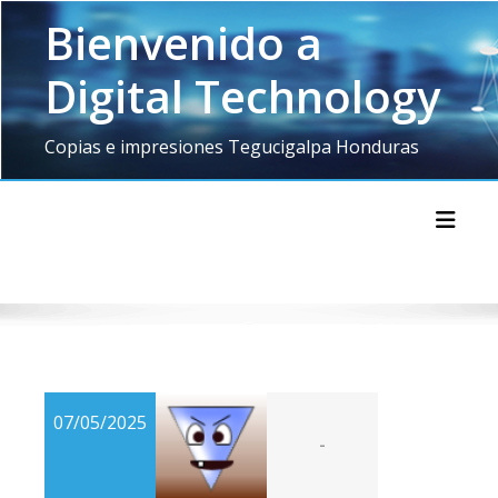
Saltar
Bienvenido a
al
contenido
Digital Technology
Copias e impresiones Tegucigalpa Honduras
Alter
07/05/2025
-