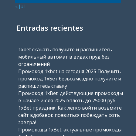
« Jul
Entradas recientes
1xbet скачать получите и распишитесь
мобильный автомат в видах пруд без
ограничений
Промокод 1xbet на сегодня 2025 Получить
промокод 1хБет безвозмездно получите и
распишитесь ставку
Промокод 1xBet: действующие промокоды
в начале июля 2025 вплоть до 25000 руб.
1xBet праздник: Как легко войти возьмите
сайт вдобавок появиться побеждать хоть
завтра!
Промокоды 1xBet: актуальные промокоды