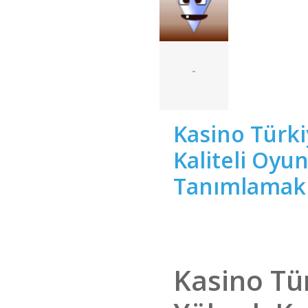
-
Kasino Türki
Kaliteli Oyun
Tanımlamak
Kasino Tü