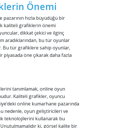
fiklerin Önemi
 pazarının hızla büyüdüğü bir
 kaliteli grafiklerin önemi
ncular, dikkat çekici ve ilginç
im aradıklarından, bu tür oyunlar
. Bu tür grafiklere sahip oyunlar,
r piyasada öne çıkarak daha fazla
klerini tanımlamak, online oyun
dur. Kaliteli grafikler, oyuncu
kiye’deki online kumarhane pazarında
 nedenle, oyun geliştiricileri ve
ik teknolojilerini kullanarak bu
. Unutulmamalıdır ki, görsel kalite bir