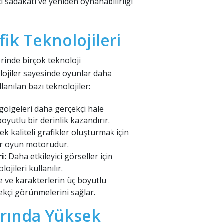
i sadakati ve yeniden oynanabilirliği
fik Teknolojileri
inde birçok teknoloji
lojiler sayesinde oyunlar daha
ullanılan bazı teknolojiler:
 gölgeleri daha gerçekçi hale
oyutlu bir derinlik kazandırır.
k kaliteli grafikler oluşturmak için
ir oyun motorudur.
i:
Daha etkileyici görseller için
ojileri kullanılır.
 ve karakterlerin üç boyutlu
ekçi görünmelerini sağlar.
arında Yüksek