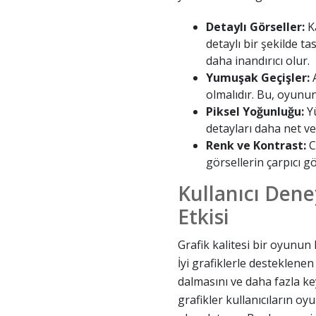
Detaylı Görseller:
Ka
detaylı bir şekilde t
daha inandırıcı olur.
Yumuşak Geçişler:
A
olmalıdır. Bu, oyunun a
Piksel Yoğunluğu:
Yü
detayları daha net ve
Renk ve Kontrast:
C
görsellerin çarpıcı g
Kullanıcı Dene
Etkisi
Grafik kalitesi bir oyunun 
İyi grafiklerle desteklen
dalmasını ve daha fazla keyi
grafikler kullanıcıların 