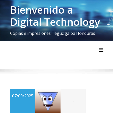
Saltar
Bienvenido a
al
contenido
Digital Technology
Copias e impresiones Tegucigalpa Honduras
Alter
07/09/2025
-