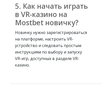
5. Как начать играть
в VR-казино на
Mostbet новичку?
Новичку нужно зарегистрироваться
на платформе, настроить VR-
устройство и следовать простым
инструкциям по выбору и запуску
VR-игр, доступных в разделе VR-
казино.