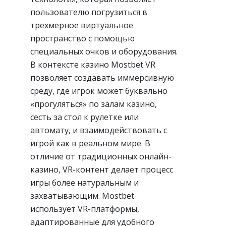
пользователю погрузиться в
трехмерное виртуальное
пространство с помощью
специальных очков и оборудования.
В контексте казино Mostbet VR
позволяет создавать иммерсивную
среду, где игрок может буквально
«прогуляться» по залам казино,
сесть за стол к рулетке или
автомату, и взаимодействовать с
игрой как в реальном мире. В
отличие от традиционных онлайн-
казино, VR-контент делает процесс
игры более натуральным и
захватывающим. Mostbet
использует VR-платформы,
адаптированные для удобного