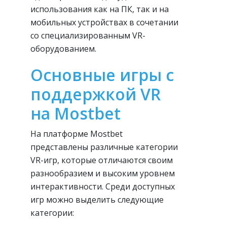
использования как на ПК, так и на
мобильных устройствах в сочетании
со специализированным VR-
оборудованием.
Основные игры с
поддержкой VR
на Mostbet
На платформе Mostbet
представлены различные категории
VR-игр, которые отличаются своим
разнообразием и высоким уровнем
интерактивности. Среди доступных
игр можно выделить следующие
категории: