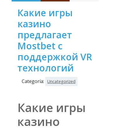
Какие игры
казино
предлагает
Mostbet с
поддержкой VR
технологий
Categoría:
Uncategorized
Какие игры
казино