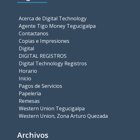
Acerca de Digital Technology
Agente Tigo Money Tegucigalpa
Contactanos
Copias e Impresiones
Digital
DIGITAL REGISTROS
Digital Technology Registros
Horario
Inicio
Pagos de Servicios
Papelería
Remesas
Western Union Tegucigalpa
Western Union, Zona Arturo Quezada
Archivos