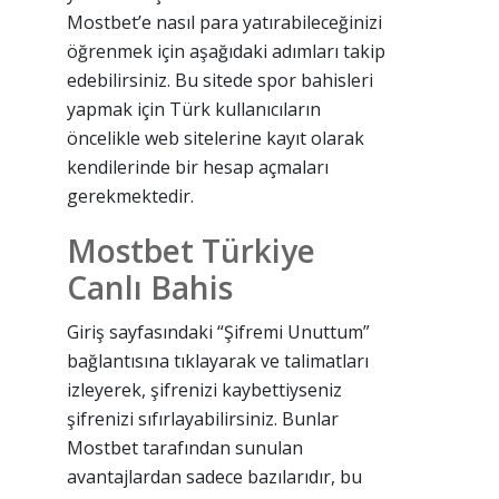
Mostbet’e nasıl para yatırabileceğinizi
öğrenmek için aşağıdaki adımları takip
edebilirsiniz. Bu sitede spor bahisleri
yapmak için Türk kullanıcıların
öncelikle web sitelerine kayıt olarak
kendilerinde bir hesap açmaları
gerekmektedir.
Mostbet Türkiye
Canlı Bahis
Giriş sayfasındaki “Şifremi Unuttum”
bağlantısına tıklayarak ve talimatları
izleyerek, şifrenizi kaybettiyseniz
şifrenizi sıfırlayabilirsiniz. Bunlar
Mostbet tarafından sunulan
avantajlardan sadece bazılarıdır, bu