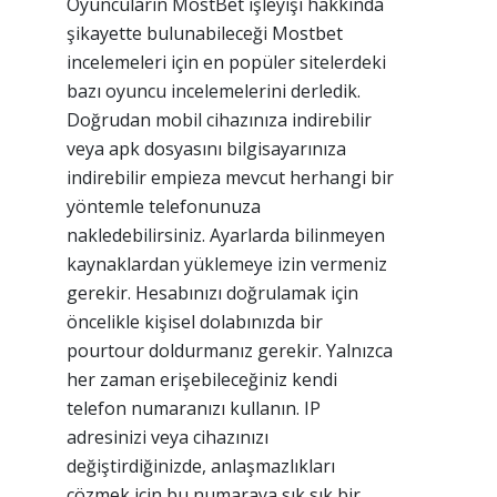
Oyuncuların MostBet işleyişi hakkında
şikayette bulunabileceği Mostbet
incelemeleri için en popüler sitelerdeki
bazı oyuncu incelemelerini derledik.
Doğrudan mobil cihazınıza indirebilir
veya apk dosyasını bilgisayarınıza
indirebilir empieza mevcut herhangi bir
yöntemle telefonunuza
nakledebilirsiniz. Ayarlarda bilinmeyen
kaynaklardan yüklemeye izin vermeniz
gerekir. Hesabınızı doğrulamak için
öncelikle kişisel dolabınızda bir
pourtour doldurmanız gerekir. Yalnızca
her zaman erişebileceğiniz kendi
telefon numaranızı kullanın. IP
adresinizi veya cihazınızı
değiştirdiğinizde, anlaşmazlıkları
çözmek için bu numaraya sık sık bir