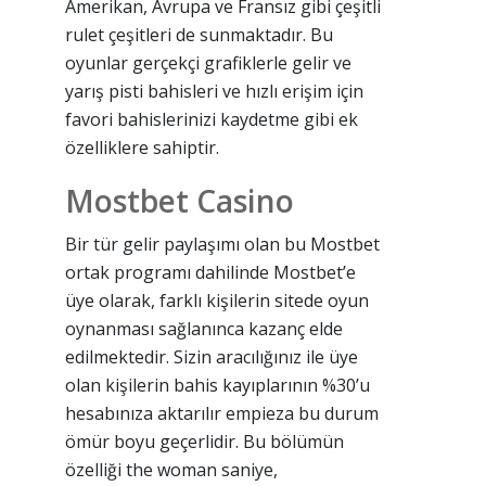
Amerikan, Avrupa ve Fransız gibi çeşitli
rulet çeşitleri de sunmaktadır. Bu
oyunlar gerçekçi grafiklerle gelir ve
yarış pisti bahisleri ve hızlı erişim için
favori bahislerinizi kaydetme gibi ek
özelliklere sahiptir.
Mostbet Casino
Bir tür gelir paylaşımı olan bu Mostbet
ortak programı dahilinde Mostbet’e
üye olarak, farklı kişilerin sitede oyun
oynanması sağlanınca kazanç elde
edilmektedir. Sizin aracılığınız ile üye
olan kişilerin bahis kayıplarının %30’u
hesabınıza aktarılır empieza bu durum
ömür boyu geçerlidir. Bu bölümün
özelliği the woman saniye,