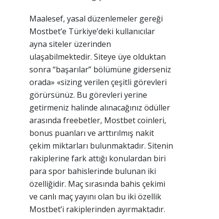
Maalesef, yasal düzenlemeler gereği
Mostbet’e Türkiye’deki kullanıcılar
ayna siteler üzerinden
ulaşabilmektedir. Siteye üye olduktan
sonra “başarılar” bölümüne giderseniz
orada» «sizing verilen çeşitli görevleri
görürsünüz. Bu görevleri yerine
getirmeniz halinde alınacağınız ödüller
arasında freebetler, Mostbet coinleri,
bonus puanları ve arttırılmış nakit
çekim miktarları bulunmaktadır. Sitenin
rakiplerine fark attığı konulardan biri
para spor bahislerinde bulunan iki
özelliğidir. Maç sırasında bahis çekimi
ve canlı maç yayını olan bu iki özellik
Mostbet’i rakiplerinden ayırmaktadır.