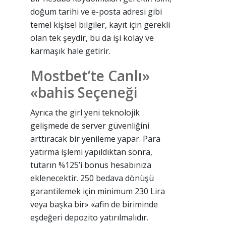
doğum tarihi ve e-posta adresi gibi
temel kişisel bilgiler, kayıt için gerekli
olan tek şeydir, bu da işi kolay ve
karmaşık hale getirir.
Mostbet’te Canlı»
«bahis Seçeneği
Ayrıca the girl yeni teknolojik
gelişmede de server güvenliğini
arttıracak bir yenileme yapar. Para
yatırma işlemi yapıldıktan sonra,
tutarın %125’i bonus hesabınıza
eklenecektir. 250 bedava dönüşü
garantilemek için minimum 230 Lira
veya başka bir» «afin de biriminde
eşdeğeri depozito yatırılmalıdır.