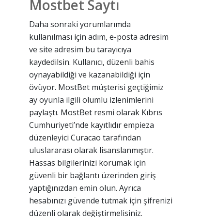
Mostbet Saytı
Daha sonraki yorumlarımda
kullanılması için adım, e-posta adresim
ve site adresim bu tarayıcıya
kaydedilsin. Kullanıcı, düzenli bahis
oynayabildiği ve kazanabildiği için
övüyor. MostBet müşterisi geçtiğimiz
ay oyunla ilgili olumlu izlenimlerini
paylaştı. MostBet resmi olarak Kıbrıs
Cumhuriyeti’nde kayıtlıdır empieza
düzenleyici Curacao tarafından
uluslararası olarak lisanslanmıştır.
Hassas bilgilerinizi korumak için
güvenli bir bağlantı üzerinden giriş
yaptığınızdan emin olun. Ayrıca
hesabınızı güvende tutmak için şifrenizi
düzenli olarak değiştirmelisiniz.