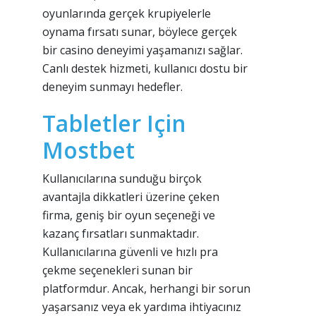
oyunlarında gerçek krupiyelerle
oynama fırsatı sunar, böylece gerçek
bir casino deneyimi yaşamanızı sağlar.
Canlı destek hizmeti, kullanıcı dostu bir
deneyim sunmayı hedefler.
Tabletler Için
Mostbet
Kullanıcılarına sunduğu birçok
avantajla dikkatleri üzerine çeken
firma, geniş bir oyun seçeneği ve
kazanç fırsatları sunmaktadır.
Kullanıcılarına güvenli ve hızlı pra
çekme seçenekleri sunan bir
platformdur. Ancak, herhangi bir sorun
yaşarsanız veya ek yardıma ihtiyacınız