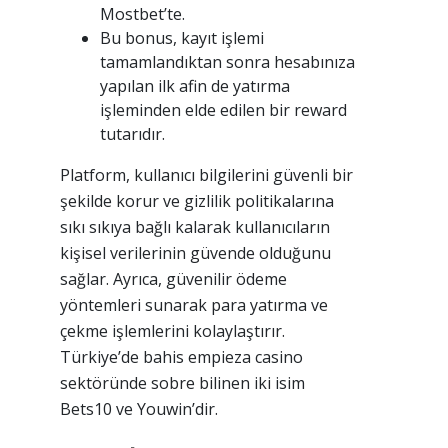
Mostbet’te.
Bu bonus, kayıt işlemi
tamamlandıktan sonra hesabınıza
yapılan ilk afin de yatırma
işleminden elde edilen bir reward
tutarıdır.
Platform, kullanıcı bilgilerini güvenli bir
şekilde korur ve gizlilik politikalarına
sıkı sıkıya bağlı kalarak kullanıcıların
kişisel verilerinin güvende olduğunu
sağlar. Ayrıca, güvenilir ödeme
yöntemleri sunarak para yatırma ve
çekme işlemlerini kolaylaştırır.
Türkiye’de bahis empieza casino
sektöründe sobre bilinen iki isim
Bets10 ve Youwin’dir.