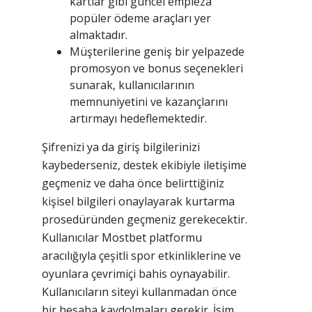
kartlar gibi güncel empieza
popüler ödeme araçları yer
almaktadır.
Müşterilerine geniş bir yelpazede
promosyon ve bonus seçenekleri
sunarak, kullanıcılarının
memnuniyetini ve kazançlarını
artırmayı hedeflemektedir.
Şifrenizi ya da giriş bilgilerinizi
kaybederseniz, destek ekibiyle iletişime
geçmeniz ve daha önce belirttiğiniz
kişisel bilgileri onaylayarak kurtarma
prosedüründen geçmeniz gerekecektir.
Kullanıcılar Mostbet platformu
aracılığıyla çeşitli spor etkinliklerine ve
oyunlara çevrimiçi bahis oynayabilir.
Kullanıcıların siteyi kullanmadan önce
bir hesaba kaydolmaları gerekir. İsim,