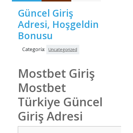
Güncel Giriş
Adresi, Hoşgeldin
Bonusu
Categoría:
Uncategorized
Mostbet Giriş
Mostbet
Türkiye Güncel
Giriş Adresi