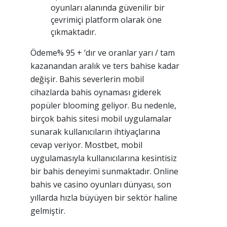
oyunları alanında güvenilir bir
çevrimiçi platform olarak öne
çıkmaktadır.
Ödeme% 95 + ‘dır ve oranlar yarı / tam
kazanandan aralık ve ters bahise kadar
değişir. Bahis severlerin mobil
cihazlarda bahis oynaması giderek
popüler blooming geliyor. Bu nedenle,
birçok bahis sitesi mobil uygulamalar
sunarak kullanıcıların ihtiyaçlarına
cevap veriyor. Mostbet, mobil
uygulamasıyla kullanıcılarına kesintisiz
bir bahis deneyimi sunmaktadır. Online
bahis ve casino oyunları dünyası, son
yıllarda hızla büyüyen bir sektör haline
gelmiştir.