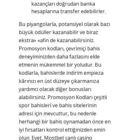
kazançları doğrudan banka
hesaplarına transfer edebilirler.
Bu piyangolarla, potansiyel olarak bazı
büyük ödüller kazanabilir ve biraz
ekstra» «afin de kazanabilirsiniz.
Promosyon kodları, çevrimiçi bahis
deneyiminizden daha fazlasını elde
etmenin mükemmel bir yoludur. Bu
kodlarla, bahislerde indirim empieza
kârınızı en üst düzeye çıkarmanıza
yardımcı olacak diğer bonusları
alabilirsiniz. Promosyon Kodları çeşitli
spor bahisleri ve bahis sitelerinin
adresi için mevcuttur, bu nedenle
herhangi bir bahis oynamadan önce en
iyi fırsatları kontrol ettiğinizden emin
olun. Evet, Mostbet canlı casino