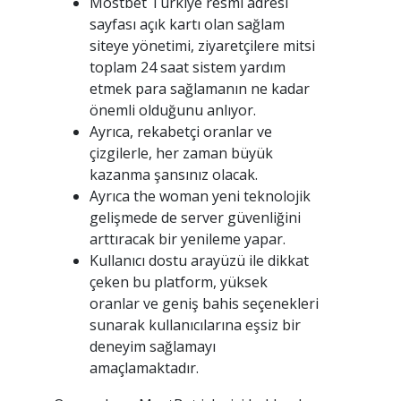
Mostbet Türkiye resmi adresi
sayfası açık kartı olan sağlam
siteye yönetimi, ziyaretçilere mitsi
toplam 24 saat sistem yardım
etmek para sağlamanın ne kadar
önemli olduğunu anlıyor.
Ayrıca, rekabetçi oranlar ve
çizgilerle, her zaman büyük
kazanma şansınız olacak.
Ayrıca the woman yeni teknolojik
gelişmede de server güvenliğini
arttıracak bir yenileme yapar.
Kullanıcı dostu arayüzü ile dikkat
çeken bu platform, yüksek
oranlar ve geniş bahis seçenekleri
sunarak kullanıcılarına eşsiz bir
deneyim sağlamayı
amaçlamaktadır.