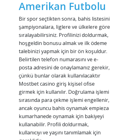
Amerikan Futbolu
Bir spor seçtikten sonra, bahis listesini
şampiyonalara, liglere ve ülkelere göre
sıralayabilirsiniz. Profilinizi doldurmak,
hoşgeldin bonusu almak ve ilk ödeme
talebinizi yapmak için bir ön koşuldur.
Belirtilen telefon numarasını ve e-
posta adresini de onaylamanız gerekir,
çünkü bunlar olarak kullanılacaktır
Mostbet casino giriş kişisel ofise
girmek için kullanılır. Doğrulama işlemi
sırasında para çekme işlemi engellenir,
ancak oyuncu bahis oynamak empieza
kumarhanede oynamak için bakiyeyi
kullanabilir. Profili doldurmak,
kullanıcıyı ve yaşını tanımlamak için