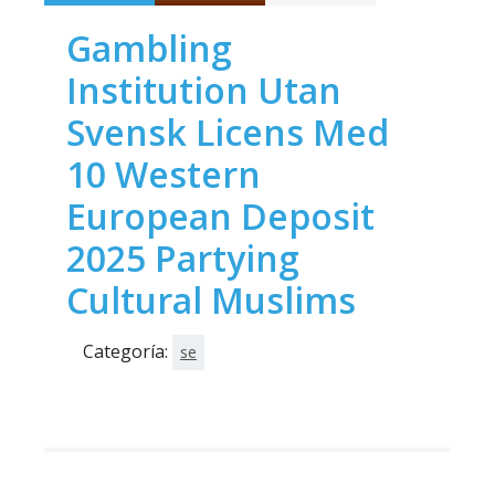
Gambling
Institution Utan
Svensk Licens Med
10 Western
European Deposit
2025 Partying
Cultural Muslims
Categoría:
se