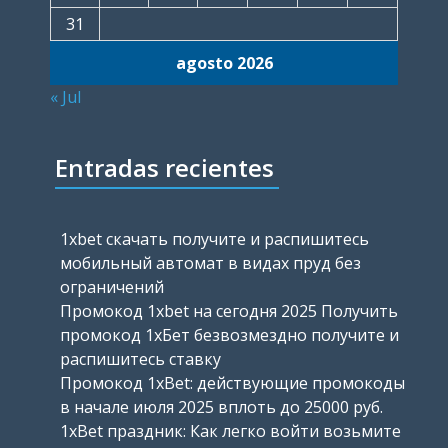
31
agosto 2026
« Jul
Entradas recientes
1xbet скачать получите и распишитесь
мобильный автомат в видах пруд без
ограничений
Промокод 1xbet на сегодня 2025 Получить
промокод 1хБет безвозмездно получите и
распишитесь ставку
Промокод 1xBet: действующие промокоды
в начале июля 2025 вплоть до 25000 руб.
1xBet праздник: Как легко войти возьмите