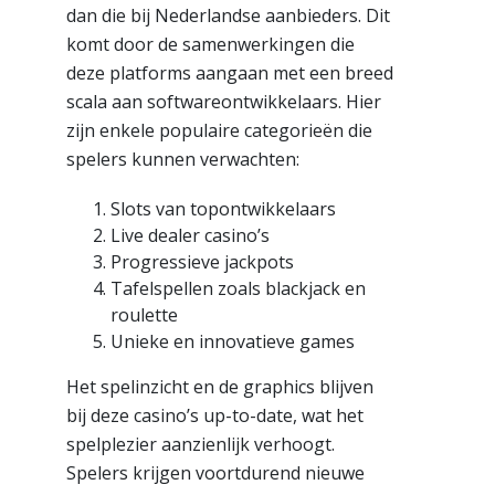
dan die bij Nederlandse aanbieders. Dit
komt door de samenwerkingen die
deze platforms aangaan met een breed
scala aan softwareontwikkelaars. Hier
zijn enkele populaire categorieën die
spelers kunnen verwachten:
Slots van topontwikkelaars
Live dealer casino’s
Progressieve jackpots
Tafelspellen zoals blackjack en
roulette
Unieke en innovatieve games
Het spelinzicht en de graphics blijven
bij deze casino’s up-to-date, wat het
spelplezier aanzienlijk verhoogt.
Spelers krijgen voortdurend nieuwe