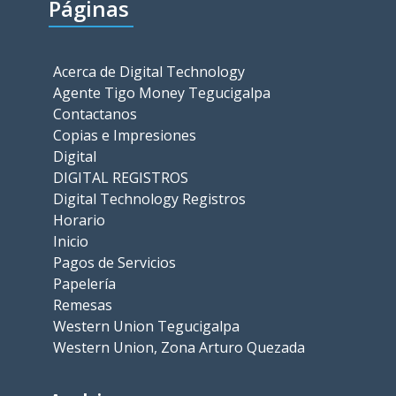
Páginas
Acerca de Digital Technology
Agente Tigo Money Tegucigalpa
Contactanos
Copias e Impresiones
Digital
DIGITAL REGISTROS
Digital Technology Registros
Horario
Inicio
Pagos de Servicios
Papelería
Remesas
Western Union Tegucigalpa
Western Union, Zona Arturo Quezada