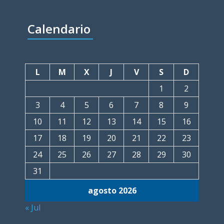
Calendario
L
M
X
J
V
S
D
1
2
3
4
5
6
7
8
9
10
11
12
13
14
15
16
17
18
19
20
21
22
23
24
25
26
27
28
29
30
31
agosto 2026
« Jul