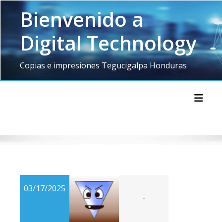
Saltar
Bienvenido a
al
contenido
Digital Technology
Copias e impresiones Tegucigalpa Honduras
Alter
03/17/2025
-