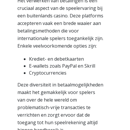
Het verwerken van betalingen is een
cruciaal aspect van de speelervaring bij
een buitenlands casino. Deze platforms
accepteren vaak een brede waaier aan
betalingsmethoden die voor
internationale spelers toegankelijk zijn.
Enkele veelvoorkomende opties zijn:
Krediet- en debetkaarten
E-wallets zoals PayPal en Skrill
Cryptocurrencies
Deze diversiteit in betaalmogelijkheden
maakt het gemakkelijk voor spelers
van over de hele wereld om
problematisch-vrije transacties te
verrichten en zorgt ervoor dat de
toegang tot hun speelrekening altijd