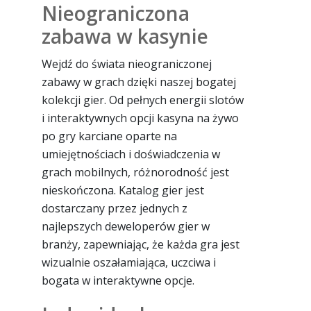
Nieograniczona
zabawa w kasynie
Wejdź do świata nieograniczonej
zabawy w grach dzięki naszej bogatej
kolekcji gier. Od pełnych energii slotów
i interaktywnych opcji kasyna na żywo
po gry karciane oparte na
umiejętnościach i doświadczenia w
grach mobilnych, różnorodność jest
nieskończona. Katalog gier jest
dostarczany przez jednych z
najlepszych deweloperów gier w
branży, zapewniając, że każda gra jest
wizualnie oszałamiająca, uczciwa i
bogata w interaktywne opcje.