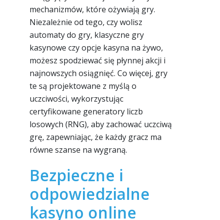
mechanizmów, które ożywiają gry.
Niezależnie od tego, czy wolisz
automaty do gry, klasyczne gry
kasynowe czy opcje kasyna na żywo,
możesz spodziewać się płynnej akcji i
najnowszych osiągnięć. Co więcej, gry
te są projektowane z myślą o
uczciwości, wykorzystując
certyfikowane generatory liczb
losowych (RNG), aby zachować uczciwą
grę, zapewniając, że każdy gracz ma
równe szanse na wygraną.
Bezpieczne i
odpowiedzialne
kasyno online