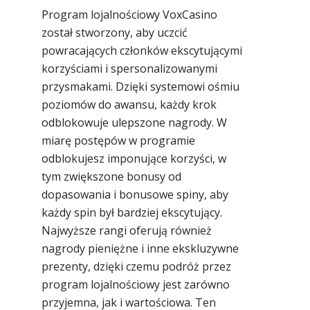
Program lojalnościowy VoxCasino
został stworzony, aby uczcić
powracających członków ekscytującymi
korzyściami i spersonalizowanymi
przysmakami. Dzięki systemowi ośmiu
poziomów do awansu, każdy krok
odblokowuje ulepszone nagrody. W
miarę postępów w programie
odblokujesz imponujące korzyści, w
tym zwiększone bonusy od
dopasowania i bonusowe spiny, aby
każdy spin był bardziej ekscytujący.
Najwyższe rangi oferują również
nagrody pieniężne i inne ekskluzywne
prezenty, dzięki czemu podróż przez
program lojalnościowy jest zarówno
przyjemna, jak i wartościowa. Ten