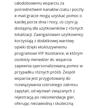
całodobowemu wsparciu za
pośrednictwem kanałów czatu i poczty
e-mail gracze mogą uzyskać pomoc o
każdej porze dnia i nocy, co czyni ją
dostępną dla użytkowników z różnych
lokalizacji. Zaangażowani użytkownicy
korzystają z dodatkowej warstwy
opieki dzięki ekskluzywnemu
programowi VIP Assistance, w którym
osobisty menedżer ds. wsparcia
zapewnia spersonalizowaną pomoc w
przypadku różnych próśb. Zespół
wsparcia jest przygotowany do
rozwiązywania szerokiego zakresu
zapytań, od wyzwań związanych z
rejestracją po rekomendacje gier,
oferując niezawodną i skuteczną