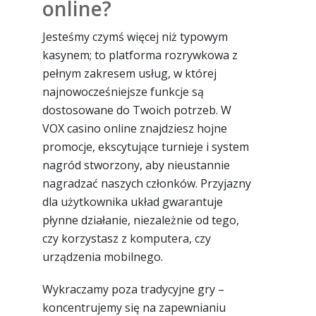
online?
Jesteśmy czymś więcej niż typowym
kasynem; to platforma rozrywkowa z
pełnym zakresem usług, w której
najnowocześniejsze funkcje są
dostosowane do Twoich potrzeb. W
VOX casino online znajdziesz hojne
promocje, ekscytujące turnieje i system
nagród stworzony, aby nieustannie
nagradzać naszych członków. Przyjazny
dla użytkownika układ gwarantuje
płynne działanie, niezależnie od tego,
czy korzystasz z komputera, czy
urządzenia mobilnego.
Wykraczamy poza tradycyjne gry –
koncentrujemy się na zapewnianiu