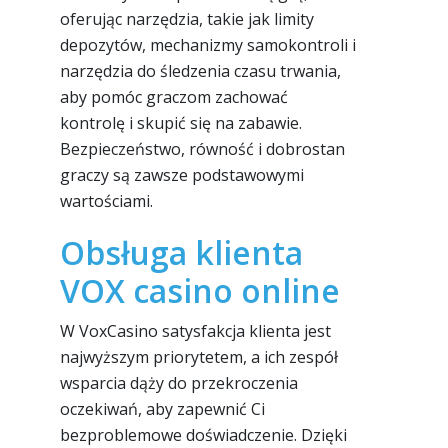
oferując narzędzia, takie jak limity
depozytów, mechanizmy samokontroli i
narzędzia do śledzenia czasu trwania,
aby pomóc graczom zachować
kontrolę i skupić się na zabawie.
Bezpieczeństwo, równość i dobrostan
graczy są zawsze podstawowymi
wartościami.
Obsługa klienta
VOX casino online
W VoxCasino satysfakcja klienta jest
najwyższym priorytetem, a ich zespół
wsparcia dąży do przekroczenia
oczekiwań, aby zapewnić Ci
bezproblemowe doświadczenie. Dzięki