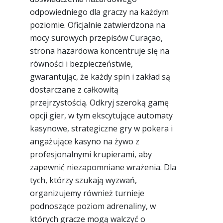
odpowiedniego dla graczy na każdym
poziomie. Oficjalnie zatwierdzona na
mocy surowych przepisów Curaçao,
strona hazardowa koncentruje się na
równości i bezpieczeństwie,
gwarantując, że każdy spin i zakład są
dostarczane z całkowitą
przejrzystością. Odkryj szeroką gamę
opcji gier, w tym ekscytujące automaty
kasynowe, strategiczne gry w pokera i
angażujące kasyno na żywo z
profesjonalnymi krupierami, aby
zapewnić niezapomniane wrażenia. Dla
tych, którzy szukają wyzwań,
organizujemy również turnieje
podnoszące poziom adrenaliny, w
których gracze mogą walczyć o