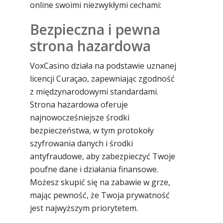
online swoimi niezwykłymi cechami:
Bezpieczna i pewna
strona hazardowa
VoxCasino działa na podstawie uznanej
licencji Curaçao, zapewniając zgodność
z międzynarodowymi standardami.
Strona hazardowa oferuje
najnowocześniejsze środki
bezpieczeństwa, w tym protokoły
szyfrowania danych i środki
antyfraudowe, aby zabezpieczyć Twoje
poufne dane i działania finansowe.
Możesz skupić się na zabawie w grze,
mając pewność, że Twoja prywatność
jest najwyższym priorytetem.