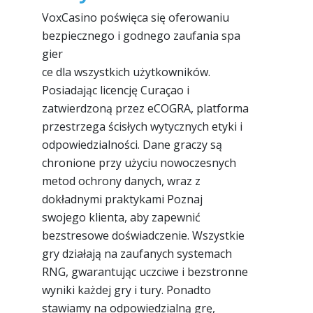
VoxCasino poświęca się oferowaniu
bezpiecznego i godnego zaufania spa
gier
ce dla wszystkich użytkowników.
Posiadając licencję Curaçao i
zatwierdzoną przez eCOGRA, platforma
przestrzega ścisłych wytycznych etyki i
odpowiedzialności. Dane graczy są
chronione przy użyciu nowoczesnych
metod ochrony danych, wraz z
dokładnymi praktykami Poznaj
swojego klienta, aby zapewnić
bezstresowe doświadczenie. Wszystkie
gry działają na zaufanych systemach
RNG, gwarantując uczciwe i bezstronne
wyniki każdej gry i tury. Ponadto
stawiamy na odpowiedzialną grę,