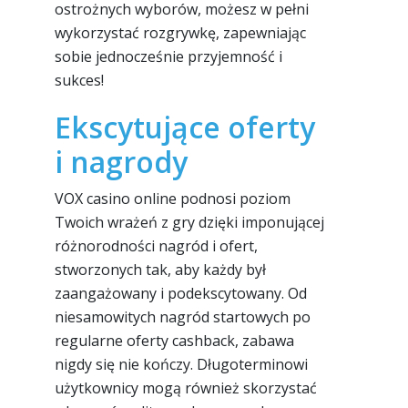
ostrożnych wyborów, możesz w pełni
wykorzystać rozgrywkę, zapewniając
sobie jednocześnie przyjemność i
sukces!
Ekscytujące oferty
i nagrody
VOX casino online podnosi poziom
Twoich wrażeń z gry dzięki imponującej
różnorodności nagród i ofert,
stworzonych tak, aby każdy był
zaangażowany i podekscytowany. Od
niesamowitych nagród startowych po
regularne oferty cashback, zabawa
nigdy się nie kończy. Długoterminowi
użytkownicy mogą również skorzystać