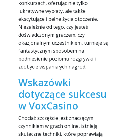
konkursach, oferując nie tylko
lukratywne wypłaty, ale także
ekscytujące i pełne życia otoczenie.
Niezależnie od tego, czy jesteś
doświadczonym graczem, czy
okazjonalnym uczestnikiem, turnieje są
fantastycznym sposobem na
podniesienie poziomu rozgrywki i
zdobycie wspaniałych nagród.
Wskazówki
dotyczące sukcesu
w VoxCasino
Chociaż szczęście jest znaczącym
czynnikiem w grach online, istnieją
skuteczne techniki, które poprawiają