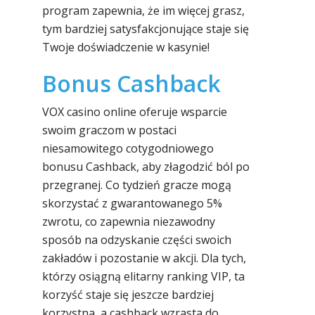
program zapewnia, że ​​im więcej grasz,
tym bardziej satysfakcjonujące staje się
Twoje doświadczenie w kasynie!
Bonus Cashback
VOX casino online oferuje wsparcie
swoim graczom w postaci
niesamowitego cotygodniowego
bonusu Cashback, aby złagodzić ból po
przegranej. Co tydzień gracze mogą
skorzystać z gwarantowanego 5%
zwrotu, co zapewnia niezawodny
sposób na odzyskanie części swoich
zakładów i pozostanie w akcji. Dla tych,
którzy osiągną elitarny ranking VIP, ta
korzyść staje się jeszcze bardziej
korzystna, a cashback wzrasta do