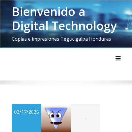
Saltar
Bienvenido a
al
contenido
Digital Technology
Copias e impresiones Tegucigalpa Honduras
Alter
03/17/2025
-