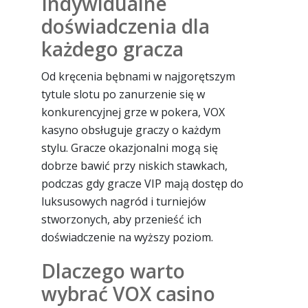
Indywidualne
doświadczenia dla
każdego gracza
Od kręcenia bębnami w najgorętszym
tytule slotu po zanurzenie się w
konkurencyjnej grze w pokera, VOX
kasyno obsługuje graczy o każdym
stylu. Gracze okazjonalni mogą się
dobrze bawić przy niskich stawkach,
podczas gdy gracze VIP mają dostęp do
luksusowych nagród i turniejów
stworzonych, aby przenieść ich
doświadczenie na wyższy poziom.
Dlaczego warto
wybrać VOX casino