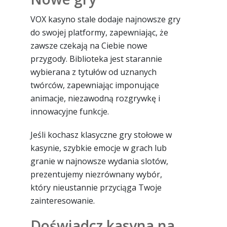
VOX kasyno stale dodaje najnowsze gry
do swojej platformy, zapewniając, że
zawsze czekają na Ciebie nowe
przygody. Biblioteka jest starannie
wybierana z tytułów od uznanych
twórców, zapewniając imponujące
animacje, niezawodną rozgrywkę i
innowacyjne funkcje.
Jeśli kochasz klasyczne gry stołowe w
kasynie, szybkie emocje w grach lub
granie w najnowsze wydania slotów,
prezentujemy niezrównany wybór,
który nieustannie przyciąga Twoje
zainteresowanie.
Doświadcz kasyna na