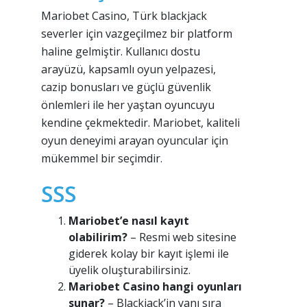
Mariobet Casino, Türk blackjack
severler için vazgeçilmez bir platform
haline gelmiştir. Kullanıcı dostu
arayüzü, kapsamlı oyun yelpazesi,
cazip bonusları ve güçlü güvenlik
önlemleri ile her yaştan oyuncuyu
kendine çekmektedir. Mariobet, kaliteli
oyun deneyimi arayan oyuncular için
mükemmel bir seçimdir.
SSS
Mariobet’e nasıl kayıt
olabilirim?
– Resmi web sitesine
giderek kolay bir kayıt işlemi ile
üyelik oluşturabilirsiniz.
Mariobet Casino hangi oyunları
sunar?
– Blackjack’in yanı sıra