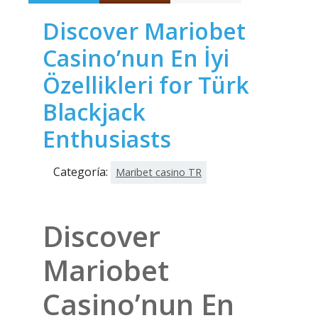
Discover Mariobet
Casino’nun En İyi
Özellikleri for Türk
Blackjack
Enthusiasts
Categoría:
Maribet casino TR
Discover
Mariobet
Casino’nun En