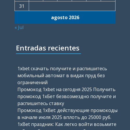
31
agosto 2026
« Jul
Entradas recientes
1xbet скачать получите и распишитесь
мобильный автомат в видах пруд без
ограничений
Промокод 1xbet на сегодня 2025 Получить
промокод 1хБет безвозмездно получите и
распишитесь ставку
Промокод 1xBet: действующие промокоды
в начале июля 2025 вплоть до 25000 руб.
1xBet праздник: Как легко войти возьмите