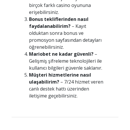
birçok farklı casino oyununa
erişebilirsiniz.
Bonus tekliflerinden nasıl
faydalanabilirim?
– Kayıt
olduktan sonra bonus ve
promosyon sayfasından detayları
öğrenebilirsiniz.
Mariobet ne kadar güvenli?
–
Gelişmiş şifreleme teknolojileri ile
kullanıcı bilgileri güvenle saklanır.
Müşteri hizmetlerine nasıl
ulaşabilirim?
– 7/24 hizmet veren
canlı destek hattı üzerinden
iletişime geçebilirsiniz.