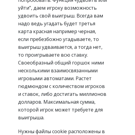
попробовать. Функция «удвоить или
уйти”, даем игроку возможность
удвоить свой выигрыш. Всегда вам
надо ведь угадать будет третья
карта красная например черная,
если пребезбожно угадываете, то
выигрыш удваивается, а тогда нет,
то проигрываете всю ставку.
Своеобразный общий горшок ними
несколькими взаимосвязанными
игровыми автоматами. Растет
гюдмюндом с количеством игроков
и ставок, либо достигать миллионов
долларов. Максимальная сумма,
которой игрок может требуете для
выигрыша.
Нужны файлы cookie расположены в