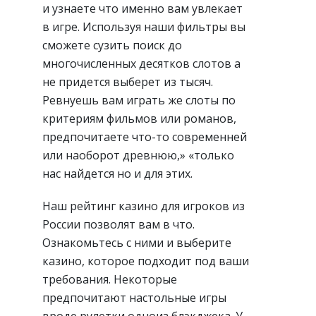
и узнаете что именно вам увлекает
в игре. Используя наши фильтры вы
сможете сузить поиск до
многочисленных десятков слотов а
не придется выберет из тысяч.
Ревнуешь вам играть же слоты по
критериям фильмов или романов,
предпочитаете что-то современней
или наоборот древнюю,» «только
нас найдется но и для этих.
Наш рейтинг казино для игроков из
России позволят вам в что.
Ознакомьтесь с ними и выберите
казино, которое подходит под ваши
требования. Некоторые
предпочитают настольные игры