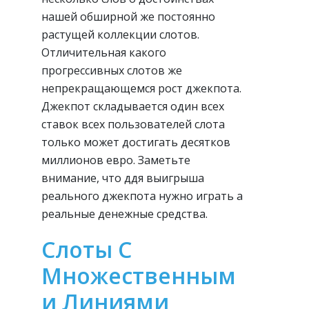
нашей обширной же постоянно
растущей коллекции слотов.
Отличительная какого
прогрессивных слотов же
непрекращающемся рост джекпота.
Джекпот складывается один всех
ставок всех пользователей слота
только может достигать десятков
миллионов евро. Заметьте
внимание, что ддя выигрыша
реального джекпота нужно играть а
реальные денежные средства.
Слоты С
Множественным
и Линиями