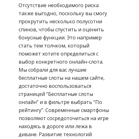
Отсутствие необходимого риска
также выгодно, поскольку вы смогу
прокрутить несколько полусотни
спинов, чтобы спустить и оценить
бонусные функции. Это например
стать тем толчком, который
поможет хотите определиться с
выбор конкретного онлайн-слота.
Мы собрали для вас лучшие
бесплатные слоты на нашем сайте,
достаточно воспользоваться
страницей “Бесплатные слоты
онлайн” и в фильтре выбрать “По
рейтингу”. Современные смартфоны
позволяют сосредоточиться на игре
находясь в дороге или лежа в
диване. Развитие технологий