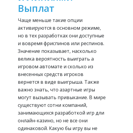
Выплат
Чаще меньше такие опции
активируются в основном режиме,
но в тех разработках они доступные
и вовремя фриспинов или респинов.
Значение показывает, насколько
велика вероятность выиграть а
игровом автомате и сколько из
внесенных средств игроков
вернется в виде выигрыша. Также
важно знать, что азартные игры
могут вызывать привыкание. В мире
существуют сотни компаний,
занимающихся разработкой игр дли
онлайн-казино, но не все они
одинаковой. Какую бы игру вы не