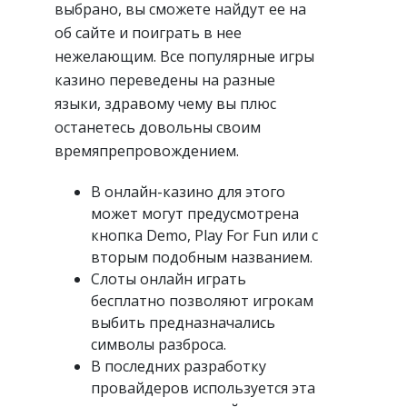
выбрано, вы сможете найдут ее на
об сайте и поиграть в нее
нежелающим. Все популярные игры
казино переведены на разные
языки, здравому чему вы плюс
останетесь довольны своим
времяпрепровождением.
В онлайн-казино для этого
может могут предусмотрена
кнопка Demo, Play For Fun или с
вторым подобным названием.
Слоты онлайн играть
бесплатно позволяют игрокам
выбить предназначались
символы разброса.
В последних разработку
провайдеров используется эта