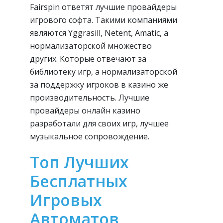
Fairspin ответят лучшие провайдеры
игрового софта. Такими компаниями
являются Yggrasill, Netent, Amatic, а
нормализаторской множество
других. Которые отвечают за
библиотеку игр, а нормализаторской
за поддержку игроков в казино же
производительность. Лучшие
провайдеры онлайн казино
разработали для своих игр, лучшее
музыкальное сопровождение.
Топ Лучших
Бесплатных
Игровых
Автоматов