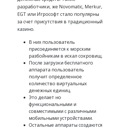
разработчики, же Novomatic, Merkur,
EGT или Игрософт стало популярны
за счет присутствия в традиционный
казино.
В них пользователь
присоединяется к морским
разбойникам в искал сокровищ.
После загрузки бесплатного
аппарата пользователь
получит определенное
количество виртуальных
денежных единиц.
Это делает но
функциональными и
совместимыми с различными
мобильными устройствами.
Остальные аппараты создаются