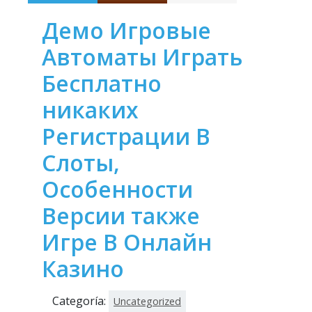
Демо Игровые
Автоматы Играть
Бесплатно
никаких
Регистрации В
Слоты,
Особенности
Версии также
Игре В Онлайн
Казино
Categoría:
Uncategorized