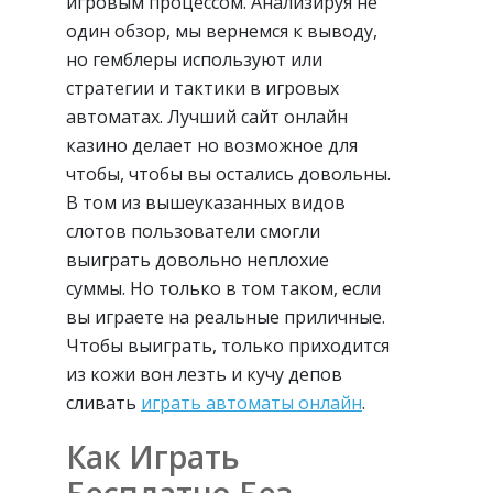
игровым процессом. Анализируя не
один обзор, мы вернемся к выводу,
но гемблеры используют или
стратегии и тактики в игровых
автоматах. Лучший сайт онлайн
казино делает но возможное для
чтобы, чтобы вы остались довольны.
В том из вышеуказанных видов
слотов пользователи смогли
выиграть довольно неплохие
суммы. Но только в том таком, если
вы играете на реальные приличные.
Чтобы выиграть, только приходится
из кожи вон лезть и кучу депов
сливать
играть автоматы онлайн
.
Как Играть