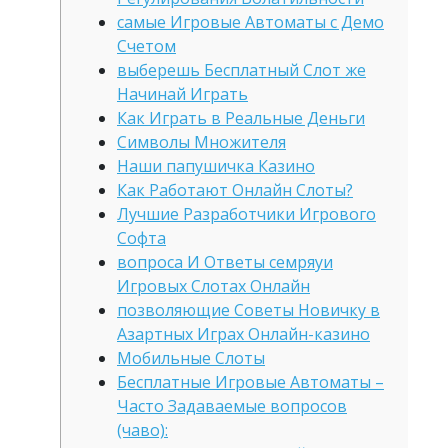
самые Игровые Автоматы с Демо
Счетом
выберешь Бесплатный Слот же
Начинай Играть
Как Играть в Реальные Деньги
Символы Множителя
Наши папушичка Казино
Как Работают Онлайн Слоты?
Лучшие Разработчики Игрового
Софта
вопроса И Ответы семряуи
Игровых Слотах Онлайн
позволяющие Советы Новичку в
Азартных Играх Онлайн-казино
Мобильные Слоты
Бесплатные Игровые Автоматы –
Часто Задаваемые вопросов
(чаво):