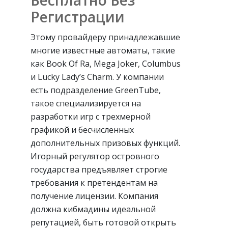
Бесплатно Без
Регистрации
Этому провайдеру принадлежавшие
многие известные автоматы, такие
как Book Of Ra, Mega Joker, Columbus
и Lucky Lady’s Charm. У компании
есть подразделение GreenTube,
такое специализируется на
разработки игр с трехмерной
графикой и бесчисленных
дополнительных призовых функций.
Игорный регулятор островного
государства предъявляет строгие
требования к претендентам на
получение лицензии. Компания
должна кибмадины идеальной
репутацией, быть готовой открыть