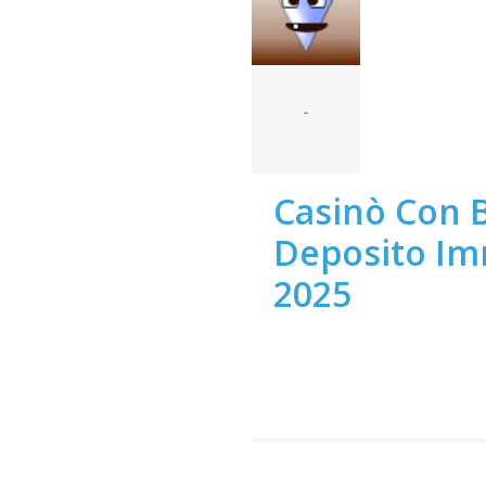
-
Casinò Con 
Deposito Im
2025