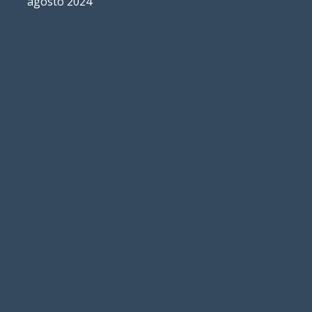
agosto 2024