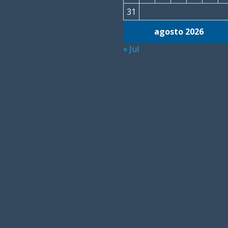
31
agosto 2026
« Jul