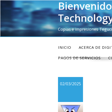
Bienvenido 
Saltar
al
Technolog
contenido
Copias e impresiones Teguc
INICIO
ACERCA DE DIG
PAGOS DE SERVICIOS
C
02/03/2025