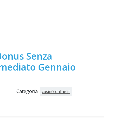
Bonus Senza
mediato Gennaio
Categoría:
casinò online it