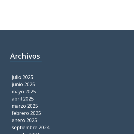
Archivos
julio 2025
junio 2025
mayo 2025
abril 2025
marzo 2025
febrero 2025
enero 2025
septiembre 2024