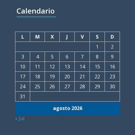
Calendario
L
M
X
J
V
S
D
1
2
3
4
5
6
7
8
9
10
11
12
13
14
15
16
17
18
19
20
21
22
23
24
25
26
27
28
29
30
31
agosto 2026
« Jul