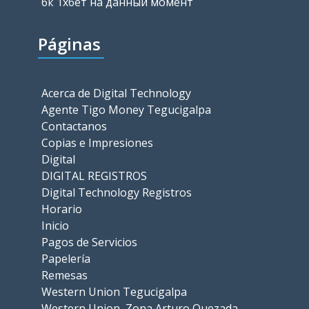
бк 1хбет на данный момент
Páginas
Acerca de Digital Technology
Agente Tigo Money Tegucigalpa
Contactanos
Copias e Impresiones
Digital
DIGITAL REGISTROS
Digital Technology Registros
Horario
Inicio
Pagos de Servicios
Papelería
Remesas
Western Union Tegucigalpa
Western Union, Zona Arturo Quezada