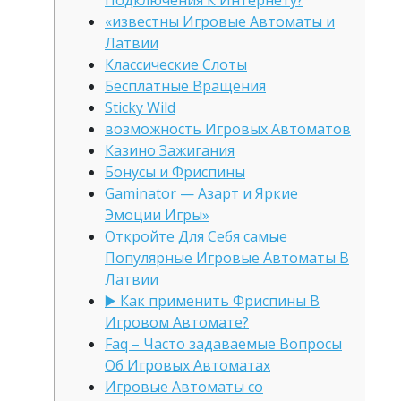
Подключения К Интернету?
«известны Игровые Автоматы и
Латвии
Классические Слоты
Бесплатные Вращения
Sticky Wild
возможность Игровых Автоматов
Казино Зажигания
Бонусы и Фриспины
Gaminator — Азарт и Яркие
Эмоции Игры»
Откройте Для Себя самые
Популярные Игровые Автоматы В
Латвии
▶️ Как применить Фриспины В
Игровом Автомате?
Faq – Часто задаваемые Вопросы
Об Игровых Автоматах
Игровые Автоматы со