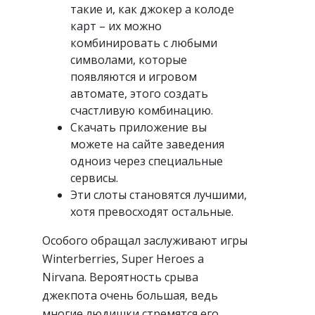
такие и, как джокер а колоде
карт – их можно
комбинировать с любыми
символами, которые
появляются и игровом
автомате, этого создать
счастливую комбинацию.
Скачать приложение вы
можете на сайте заведения
одноиз через специальные
сервисы.
Эти слоты становятся лучшими,
хотя превосходят остальные.
Особого обращал заслуживают игры
Winterberries, Super Heroes а
Nirvana. Вероятность срыва
джекпота очень большая, ведь
многие людишки стремятся его