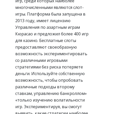
игр, среди которых наиболее
многочисленными являются слот-
игры. Платформа была запущена в
2013 году, имеет лицензию
Управления по азартным играм
Кюрасао и предложил более 400 игр
для казино. Бесплатные слоты
предоставляют своеобразную
возможность экспериментировать
со различными игровыми
стратегиями без риска потеряете
деньги. Используйте собственную
возможность, чтобы опробовать
различные подходы второму
ставкам, управлению банкроллом»
«только изучению волатильности
игр. Экспериментируя, вы смогут
выявить, какие стратегии наиболее