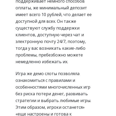
поддерживает немного способов
оплаты, же минимальный депозит
имеет всего 10 рублей, что делает ее
доступной для всех. Он также
существуют службу поддержки
клиентов, доступную через чат и
электронную почту 24/7, поэтому,
тогда у вас возникать какие-либо
проблемы, пребезбожно можете
немедленно избежать их.
Игра же демо слоты позволяла
ознакомиться с правилами и
особенностями многочисленных игр
без риска потери денег, развивать
стратегии и выбрать любимые игры.
Этим образом, игроки останется»
«еще настроены и готова к