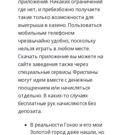
приложения. Никаких ограничений
где нет, и пребезбожно получаете
такие только возможности для
выигрыша в казино. Пользоваться
мобильным телефоном
чрезвычайно удобно, поскольку
нельзя играть в любом месте.
Скачать приложение вы можете на
сайте заведения также через
специальные сервисы. Фриспины
могут идем вместе с денежные
поощрением или начисляться
отдельно. В каких-то случаях
бесплатные рук начисляются без
депозита.
В реальности Гонзо и его мои
Золотой город даже нашли, но