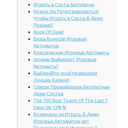
Играть в Слоты Бесплатно
Нужно Ли Регистрироваться,
Чтобы Играть в Слоты В Демо
Режиме?
Book Of Dead
Виды Бонусов Игровых
Автоматов
Классические Игровые Автоматы
почему Выбирают Игровые
Автоматы?
Выбирайте пообтесавшихся
Лучших Казино!
Список Провайдеров Бесплатных
Демо Слотов
The 100 Best Teams Of The Last 7
Days: 06 13🌀🌀
Возможно ли Играть В Демо
Игровых Автоматов нет