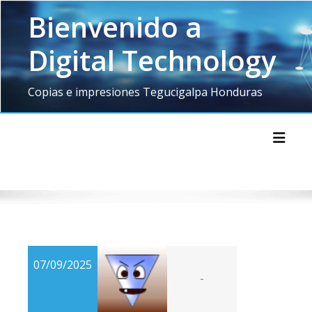
Saltar
Bienvenido a
al
contenido
Digital Technology
Copias e impresiones Tegucigalpa Honduras
Alter
07/09/2025
-