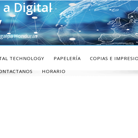
a Digital
y
igalpa Honduras
ITAL TECHNOLOGY
PAPELERÍA
COPIAS E IMPRESI
ONTACTANOS
HORARIO