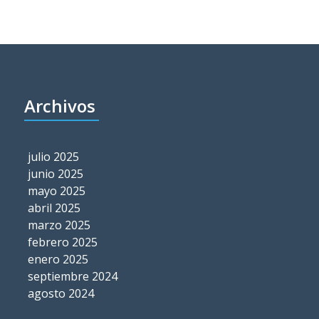
Archivos
julio 2025
junio 2025
mayo 2025
abril 2025
marzo 2025
febrero 2025
enero 2025
septiembre 2024
agosto 2024