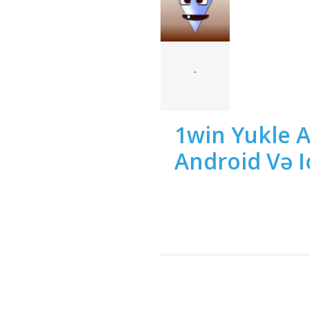
-
1win Yukle 
Android Və I