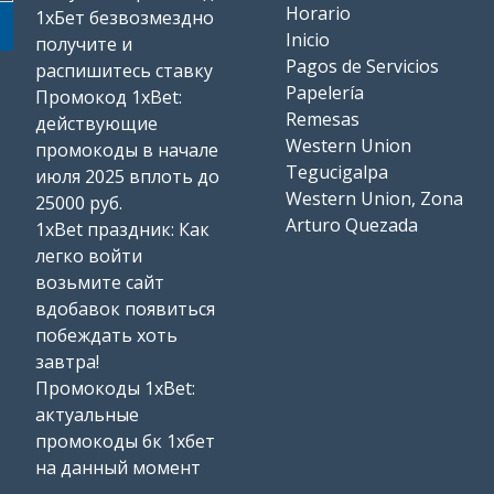
Horario
1хБет безвозмездно
Inicio
получите и
Pagos de Servicios
распишитесь ставку
Papelería
Промокод 1xBet:
Remesas
действующие
Western Union
промокоды в начале
Tegucigalpa
июля 2025 вплоть до
Western Union, Zona
25000 руб.
Arturo Quezada
1xBet праздник: Как
легко войти
возьмите сайт
вдобавок появиться
побеждать хоть
завтра!
Промокоды 1xBet:
актуальные
промокоды бк 1хбет
на данный момент