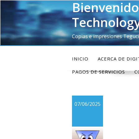
Bienvenido 
Saltar
al
Technolog
contenido
Copias e impresiones Teguc
INICIO
ACERCA DE DIG
PAGOS DE SERVICIOS
C
07/06/2025