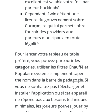
excellent est valable votre fois par
parieur burkinabé.
Cependant, 1win détient une
licence du gouvernement sobre
Curaçao, ce qui lui permet sobre
fournir des providers aux
parieurs municipaux en toute
légalité.
Pour lancer votre tableau de table
préféré, vous pouvez parcourir les
catégories, utiliser les filtres Chauffé et
Populaire systems simplement taper
the nom dans la barre de pédagogie. Si
vous ne souhaitez pas télécharger et
installer l’application ou si cet appareil
ne répond pas aux besoins techniques
minimales, les joueurs pouvez jouer by