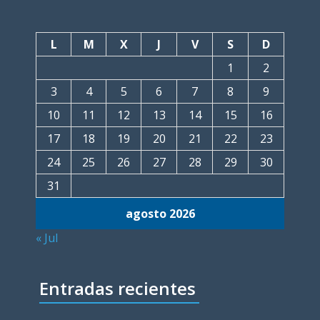
L
M
X
J
V
S
D
1
2
3
4
5
6
7
8
9
10
11
12
13
14
15
16
17
18
19
20
21
22
23
24
25
26
27
28
29
30
31
agosto 2026
« Jul
Entradas recientes