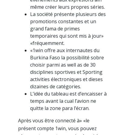
même créer leurs propres séries.
La société présente plusieurs des
promotions constantes et un
grand fama de primes
temporaires qui sont mis à jour»
«fréquemment.
«1win offre aux internautes du
Burkina Faso la possibilité sobre
choisir parmi as well as de 30
disciplines sportives et Sporting
activities électroniques et dieses
dizaines de catégories.
L’idée du tableau est d’encaisser à
temps avant la cual l’avion ne
quitte la zone para l’écran.
Après vous être connecté à» «le
présent compte 1win, vous pouvez