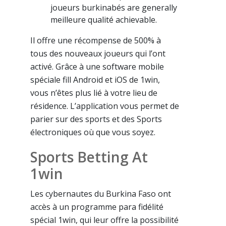
joueurs burkinabés are generally
meilleure qualité achievable.
Il offre une récompense de 500% à
tous des nouveaux joueurs qui l’ont
activé. Grâce à une software mobile
spéciale fill Android et iOS de 1win,
vous n’êtes plus lié à votre lieu de
résidence. L’application vous permet de
parier sur des sports et des Sports
électroniques où que vous soyez.
Sports Betting At
1win
Les cybernautes du Burkina Faso ont
accès à un programme para fidélité
spécial 1win, qui leur offre la possibilité