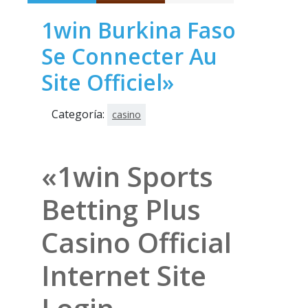
1win Burkina Faso
Se Connecter Au
Site Officiel»
Categoría:
casino
«1win Sports
Betting Plus
Casino Official
Internet Site