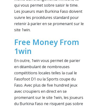
qui vous permet sobre saisir le time.
Les joueurs man Burkina Faso doivent
suivre les procédures standard pour
retenir à parier en se promenant sur le
site 1win.
Free Money From
1win
En outre, 1win vous permet de parier
en déambulant de nombreuses
compétitions locales telles la cual le
Fasofoot D1 ou la Sports coupe du
Faso. Avec plus de five hundred jeux
avec croupiers en direct en se
promenant sur le site 1win, les joueurs
du Burkina Faso ne risquent pas sobre