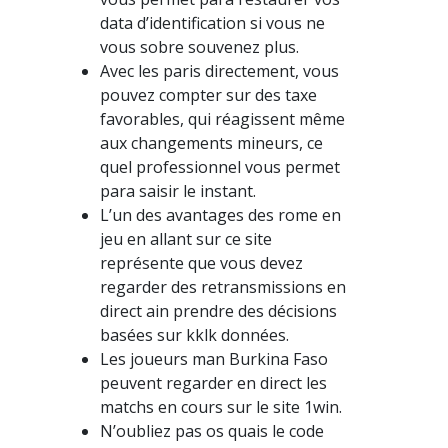
data d’identification si vous ne
vous sobre souvenez plus.
Avec les paris directement, vous
pouvez compter sur des taxe
favorables, qui réagissent même
aux changements mineurs, ce
quel professionnel vous permet
para saisir le instant.
L’un des avantages des rome en
jeu en allant sur ce site
représente que vous devez
regarder des retransmissions en
direct ain prendre des décisions
basées sur kklk données.
Les joueurs man Burkina Faso
peuvent regarder en direct les
matchs en cours sur le site 1win.
N’oubliez pas os quais le code