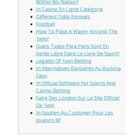
Within My Nation?
In Casino En Ligne Catégorie
Different Odds Formats
Football
How To Place A Wager Around The
1win?
Quels Types Para Paris Sont En
Vente Libre Dans Le Livre De Sport?
Legality Of 1win Betting
In Alternatives Bancaires Au Burkina
Faso
In Official Software For Sports And
Casino Betting
Faire Des London Sur Le Site Officiel
De 1win
In Soutien Au Customer Pour Les
Joueurs Bf