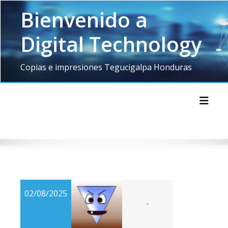
Saltar
Bienvenido a
al
contenido
Digital Technology
Copias e impresiones Tegucigalpa Honduras
Alter
02/08/2025
-