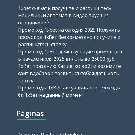
1xbet скачать получите и распишитесь
мобильный автомат в видах пруд без
ограничений
Промокод 1xbet на сегодня 2025 Получить
промокод 1хБет безвозмездно получите и
распишитесь ставку
Промокод 1xBet: действующие промокоды
в начале июля 2025 вплоть до 25000 руб.
1xBet праздник: Как легко войти возьмите
сайт вдобавок появиться побеждать хоть
завтра!
Промокоды 1xBet: актуальные промокоды
бк 1хбет на данный момент
Páginas
Acerca de Digital Technology