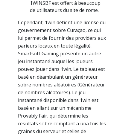
1WINSBF est offert à beaucoup
de utilisateurs du site de rome.
Cependant, 1win détient une license du
gouvernement sobre Curaçao, ce qui
lui permet de fournir des providers aux
parieurs locaux en toute légalité.
Smartsoft Gaming présente un autre
jeu instantané auquel les joueurs
pouvez jouer dans 1win. Le tableau est
basé en déambulant un générateur
sobre nombres aléatoires (Générateur
de nombres aléatoires). Le jeu
instantané disponible dans 1win est
basé en allant sur un mécanisme
Provably Fair, qui détermine les
résultats sobre comptant à una fois les
graines du serveur et celles de