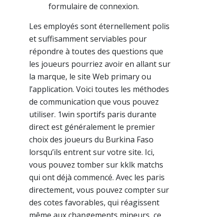
formulaire de connexion.
Les employés sont éternellement polis
et suffisamment serviables pour
répondre à toutes des questions que
les joueurs pourriez avoir en allant sur
la marque, le site Web primary ou
l’application. Voici toutes les méthodes
de communication que vous pouvez
utiliser. 1win sportifs paris durante
direct est généralement le premier
choix des joueurs du Burkina Faso
lorsqu’ils entrent sur votre site. Ici,
vous pouvez tomber sur kklk matchs
qui ont déjà commencé. Avec les paris
directement, vous pouvez compter sur
des cotes favorables, qui réagissent
même aux changements mineurs, ce