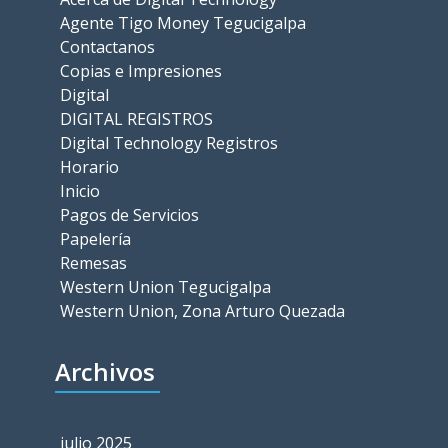
Agente Tigo Money Tegucigalpa
Contactanos
Copias e Impresiones
Digital
DIGITAL REGISTROS
Digital Technology Registros
Horario
Inicio
Pagos de Servicios
Papelería
Remesas
Western Union Tegucigalpa
Western Union, Zona Arturo Quezada
Archivos
julio 2025