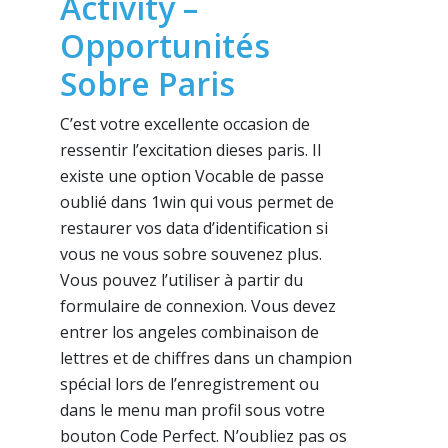
Activity –
Opportunités
Sobre Paris
C’est votre excellente occasion de
ressentir l’excitation dieses paris. Il
existe une option Vocable de passe
oublié dans 1win qui vous permet de
restaurer vos data d’identification si
vous ne vous sobre souvenez plus.
Vous pouvez l’utiliser à partir du
formulaire de connexion. Vous devez
entrer los angeles combinaison de
lettres et de chiffres dans un champion
spécial lors de l’enregistrement ou
dans le menu man profil sous votre
bouton Code Perfect. N’oubliez pas os