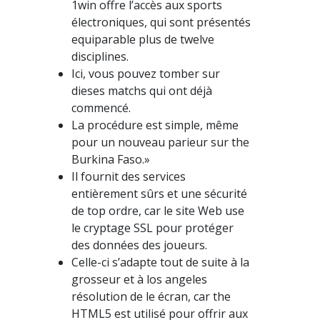
1win offre l’accès aux sports
électroniques, qui sont présentés
equiparable plus de twelve
disciplines.
Ici, vous pouvez tomber sur
dieses matchs qui ont déjà
commencé.
La procédure est simple, même
pour un nouveau parieur sur the
Burkina Faso.»
Il fournit des services
entièrement sûrs et une sécurité
de top ordre, car le site Web use
le cryptage SSL pour protéger
des données des joueurs.
Celle-ci s’adapte tout de suite à la
grosseur et à los angeles
résolution de le écran, car the
HTML5 est utilisé pour offrir aux